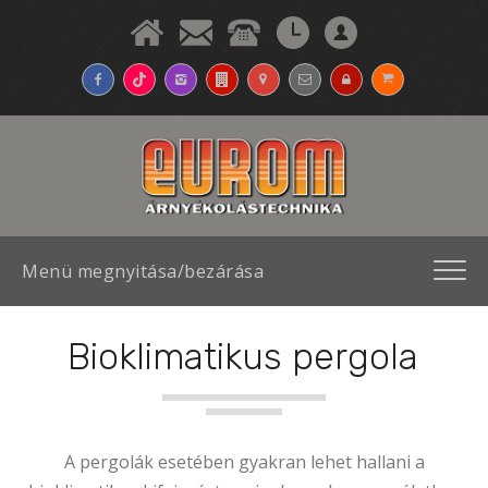
Menü megnyitása/bezárása
Bioklimatikus pergola
A pergolák esetében gyakran lehet hallani a