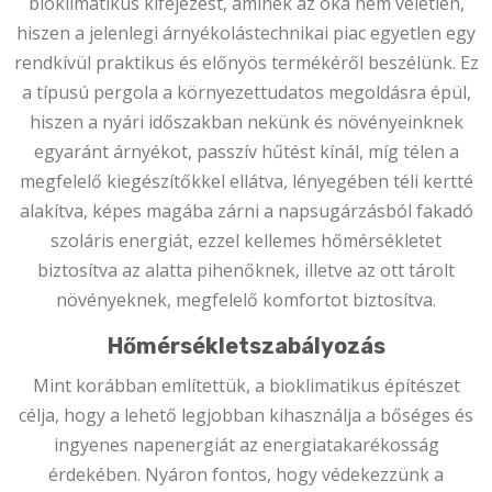
bioklimatikus kifejezést, aminek az oka nem véletlen,
hiszen a jelenlegi árnyékolástechnikai piac egyetlen egy
rendkívül praktikus és előnyös termékéről beszélünk. Ez
a típusú pergola a környezettudatos megoldásra épül,
hiszen a nyári időszakban nekünk és növényeinknek
egyaránt árnyékot, passzív hűtést kínál, míg télen a
megfelelő kiegészítőkkel ellátva, lényegében téli kertté
alakítva, képes magába zárni a napsugárzásból fakadó
szoláris energiát, ezzel kellemes hőmérsékletet
biztosítva az alatta pihenőknek, illetve az ott tárolt
növényeknek, megfelelő komfortot biztosítva.
Hőmérsékletszabályozás
Mint korábban említettük, a bioklimatikus építészet
célja, hogy a lehető legjobban kihasználja a bőséges és
ingyenes napenergiát az energiatakarékosság
érdekében. Nyáron fontos, hogy védekezzünk a