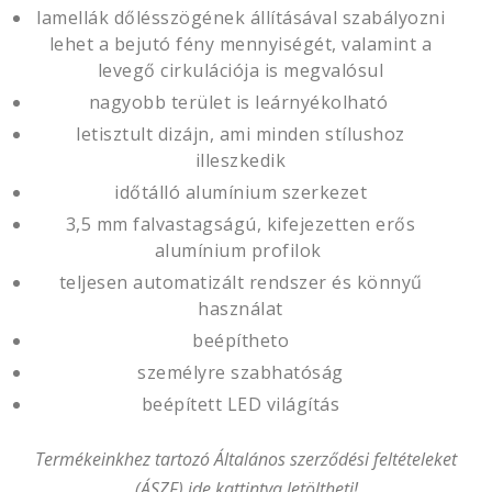
lamellák dőlésszögének állításával szabályozni
lehet a bejutó fény mennyiségét, valamint a
levegő cirkulációja is megvalósul
nagyobb terület is leárnyékolható
letisztult dizájn, ami minden stílushoz
illeszkedik
időtálló alumínium szerkezet
3,5 mm falvastagságú, kifejezetten erős
alumínium profilok
teljesen automatizált rendszer és könnyű
használat
beépítheto
személyre szabhatóság
beépített LED világítás
Termékeinkhez tartozó Általános szerződési feltételeket
(ÁSZF)
ide kattintva
letöltheti!