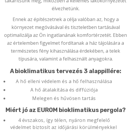
takarítsunk meg, miközben a kellemes lakókörnyezetet
élvezhetünk.
Ennek az építészetnek a célja valóban az, hogy a
környezet megóvásával és tiszteletben tartásával
optimalizálja az Ön ingatlanának komfortérzetét. Ebben
az értelemben figyelmet fordítanak a ház tájolására a
természetes fény kihasználása érdekében, a telek
típusára, valamint a felhasznált anyagokra.
A bioklimatikus tervezés 3 alappillére:
A hő elleni védelem és a hő felhasználása
A hő átalakítása és diffúziója
Melegen és hűvösen tartás
Miért jó az EUROM bioklimatikus pergola?
4 évszakos, így télen, nyáron megfelelő
védelmet biztosít az időjárási körülményekkel