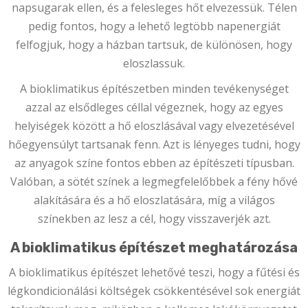
napsugarak ellen, és a felesleges hőt elvezessük. Télen
pedig fontos, hogy a lehető legtöbb napenergiát
felfogjuk, hogy a házban tartsuk, de különösen, hogy
eloszlassuk.
A bioklimatikus építészetben minden tevékenységet
azzal az elsődleges céllal végeznek, hogy az egyes
helyiségek között a hő eloszlásával vagy elvezetésével
hőegyensúlyt tartsanak fenn. Azt is lényeges tudni, hogy
az anyagok színe fontos ebben az építészeti típusban.
Valóban, a sötét színek a legmegfelelőbbek a fény hővé
alakítására és a hő eloszlatására, míg a világos
színekben az lesz a cél, hogy visszaverjék azt.
A bioklimatikus építészet meghatározása
A bioklimatikus építészet lehetővé teszi, hogy a fűtési és
légkondicionálási költségek csökkentésével sok energiát