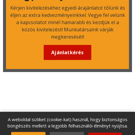
Kérjen kivitelezéséhez egyedi árajánlatot tőlünk és
éljen az extra kedvezményeinkkel. Vegye fel velünk
a kapcsolatot minél hamarabb és kezdjük el a
közös kivitelezést! Munkatársaink várják
megkeresését!
Ajánlatkérés
A weboldal sütiket (cookie-kat) használ, hogy biztonságos
böngészés mellett a legjobb felhasználói élményt nyújtsa.